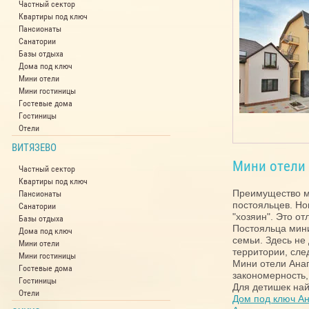
Частный сектор
Квартиры под ключ
Пансионаты
Санатории
Базы отдыха
Дома под ключ
Мини отели
Мини гостиницы
Гостевые дома
Гостиницы
Отели
ВИТЯЗЕВО
Мини отели 
Частный сектор
Квартиры под ключ
Преимущество ми
Пансионаты
постояльцев. Но
Санатории
"хозяин". Это о
Базы отдыха
Постояльца мини
Дома под ключ
семьи. Здесь не
Мини отели
территории, сле
Мини гостиницы
Мини отели Анап
Гостевые дома
закономерность,
Гостиницы
Для детишек най
Отели
Дом под ключ А