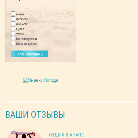
Анапа
Витязево
Джемете
Сукко
Утриш
Благовещенская
Дома на диване)
ВАШИ ОТЗЫВЫ
ОТДЫХ В АНАПЕ