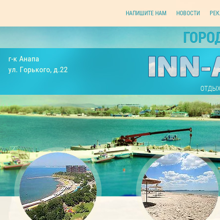
НАПИШИТЕ НАМ
НОВОСТИ
РЕК
г-к Анапа
ул. Горького, д.22
ОТДЫХ