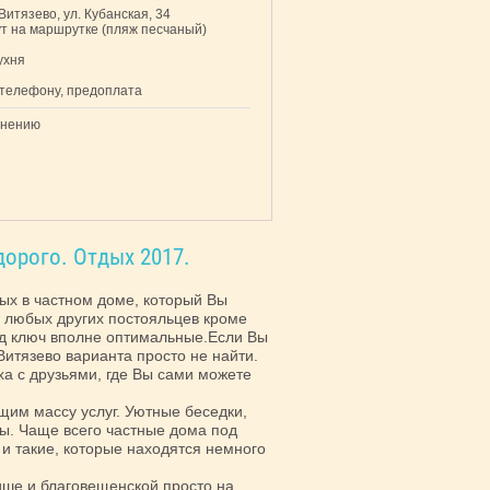
 Витязево, ул. Кубанская, 34
ут на маршрутке (пляж песчаный)
кухня
 телефону, предоплата
внению
орого. Отдых 2017.
дых в частном доме, который Вы
и любых других постояльцев кроме
под ключ вполне оптимальные.Если Вы
Витязево варианта просто не найти.
ха с друзьями, где Вы сами можете
щим массу услуг. Уютные беседки,
ы. Чаще всего частные дома под
 и такие, которые находятся немного
рише и благовещенской просто на