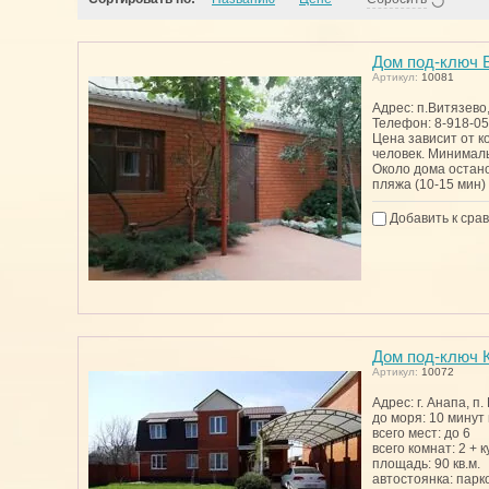
Дом под-ключ В
Артикул:
10081
Адрес: п.Витязево,
Телефон: 8-918-0
Цена зависит от к
человек. Минимальн
Около дома остано
пляжа (10-15 мин)
Добавить к сра
Дом под-ключ К
Артикул:
10072
Адрес: г. Анапа, п.
до моря: 10 минут
всего мест: до 6
всего комнат: 2 + 
площадь: 90 кв.м.
автостоянка: парк