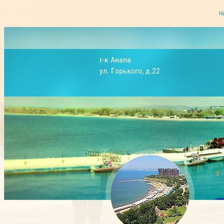
Н
г-к Анапа
ул. Горького, д.22