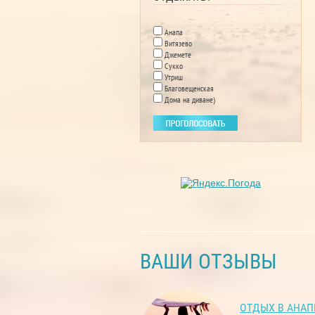
Анапа
Витязево
Джемете
Сукко
Утриш
Благовещенская
Дома на диване)
ВАШИ ОТЗЫВЫ
ОТДЫХ В АНАП