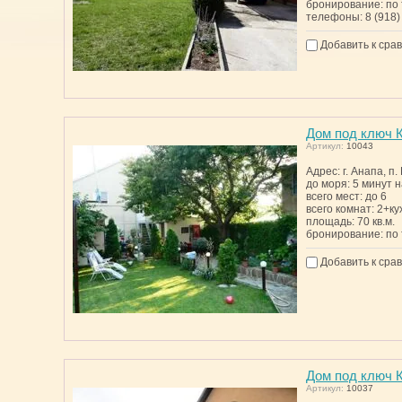
бронирование: по
телефоны: 8 (918)
Добавить к сра
Дом под ключ К
Артикул:
10043
Адрес: г. Анапа, п
до моря: 5 минут 
всего мест: до 6
всего комнат: 2+ку
площадь: 70 кв.м.
бронирование: по
Добавить к сра
Дом под ключ К
Артикул:
10037