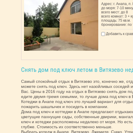
Адрес: г. Анапа, п.
до моря: 7-10 мин
всего мест: до 8
всего комнат: 3 + 
площадь: 75 кв.м.
бронирование: по
Добавить к сра
Снять дом под ключ летом в Витязево нед
Самый спокойный отдых в Витязево это, конечно же, от
можете снять под ключ. Здесь нет назойливых соседей 
Вас. Цены в 2016 году на отдых в Витязево снять дом 
едите двумя-тремя семьями, то лучше дома под ключ в 
Котеджи в Анапе под ключ это лучший вариант для отды
пожарить шашлычек и посидеть в компании.
Дома под ключ и коттеджи в Анапе предлагают отдыхаю
цветущие пахнущие сады, собственные двирики, мангал
ключ и котеджи расположены недалеко от моря. Но есть
глубже. Стоимость их соответственно меньше.
Выбрать котедж в Анапе, Витязево, Джемете, Сукко, Ут