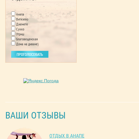
Анапа
Витязево
Джемете
Сукко
Утриш
Благовещенская
Дома на диване)
ВАШИ ОТЗЫВЫ
ОТДЫХ В АНАПЕ