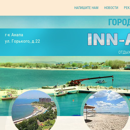
НАПИШИТЕ НАМ
НОВОСТИ
РЕК
г-к Анапа
ул. Горького, д.22
ОТДЫХ